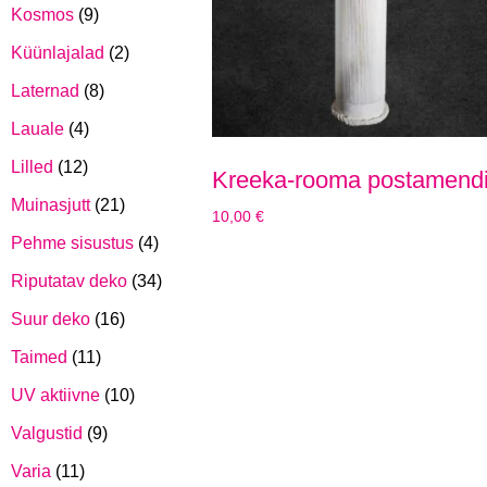
Kosmos
(9)
Küünlajalad
(2)
Laternad
(8)
Lauale
(4)
Lilled
(12)
Kreeka-rooma postamend
Muinasjutt
(21)
10,00
€
Pehme sisustus
(4)
Riputatav deko
(34)
Suur deko
(16)
Taimed
(11)
UV aktiivne
(10)
Valgustid
(9)
Varia
(11)