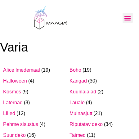
Varia
Alice Imedemaal
(19)
Boho
(19)
Halloween
(4)
Kangad
(30)
Kosmos
(9)
Küünlajalad
(2)
Laternad
(8)
Lauale
(4)
Lilled
(12)
Muinasjutt
(21)
Pehme sisustus
(4)
Riputatav deko
(34)
Suur deko
(16)
Taimed
(11)