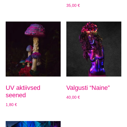
35,00
€
UV aktiivsed
Valgusti “Naine”
seened
40,00
€
1,80
€