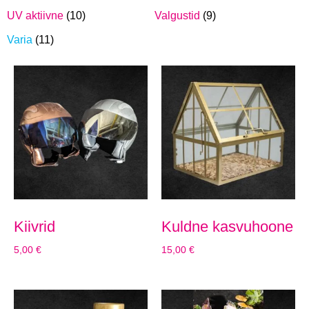
UV aktiivne
(10)
Valgustid
(9)
Varia
(11)
Kiivrid
Kuldne kasvuhoone
5,00
€
15,00
€