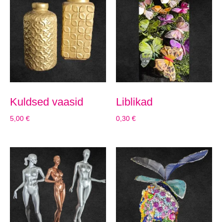
Kuldsed vaasid
Liblikad
5,00
€
0,30
€