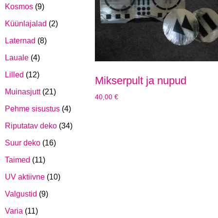
Kosmos
(9)
Küünlajalad
(2)
Laternad
(8)
Lauale
(4)
Lilled
(12)
Mikserpult ja nupud
Muinasjutt
(21)
40,00
€
Pehme sisustus
(4)
Riputatav deko
(34)
Suur deko
(16)
Taimed
(11)
UV aktiivne
(10)
Valgustid
(9)
Varia
(11)