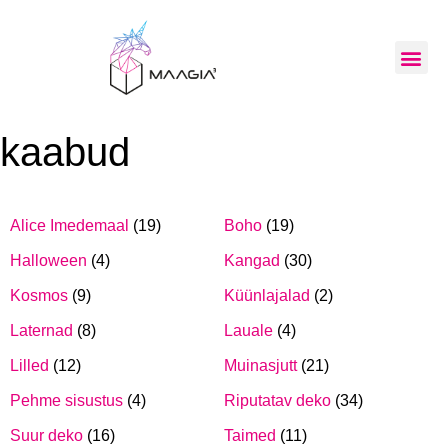
kaabud
Alice Imedemaal
(19)
Boho
(19)
Halloween
(4)
Kangad
(30)
Kosmos
(9)
Küünlajalad
(2)
Laternad
(8)
Lauale
(4)
Lilled
(12)
Muinasjutt
(21)
Pehme sisustus
(4)
Riputatav deko
(34)
Suur deko
(16)
Taimed
(11)