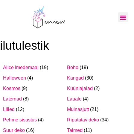
ilutulestik
Alice Imedemaal
(19)
Boho
(19)
Halloween
(4)
Kangad
(30)
Kosmos
(9)
Küünlajalad
(2)
Laternad
(8)
Lauale
(4)
Lilled
(12)
Muinasjutt
(21)
Pehme sisustus
(4)
Riputatav deko
(34)
Suur deko
(16)
Taimed
(11)