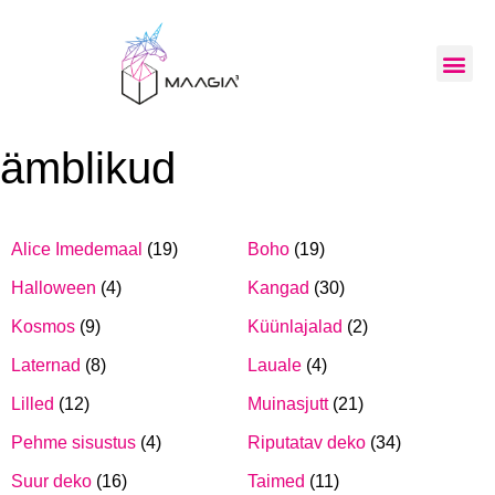
ämblikud
Alice Imedemaal
(19)
Boho
(19)
Halloween
(4)
Kangad
(30)
Kosmos
(9)
Küünlajalad
(2)
Laternad
(8)
Lauale
(4)
Lilled
(12)
Muinasjutt
(21)
Pehme sisustus
(4)
Riputatav deko
(34)
Suur deko
(16)
Taimed
(11)