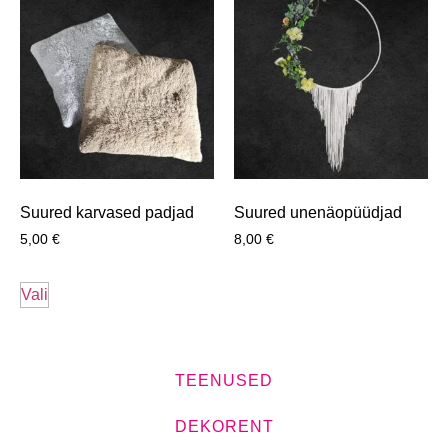
Suured karvased padjad
Suured unenäopüüdjad
5,00
€
8,00
€
Vali
TEENUSED
DEKORENT