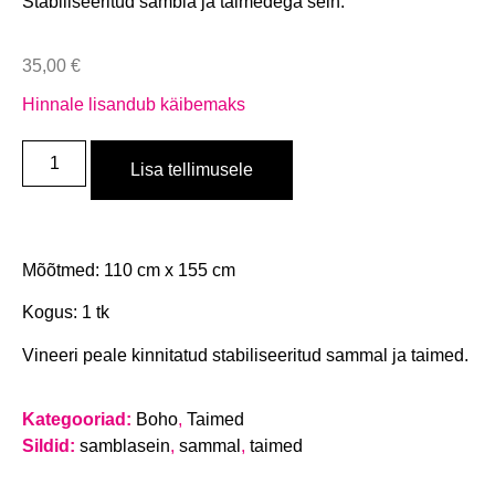
Stabiliseeritud sambla ja taimedega sein.
35,00
€
Hinnale lisandub käibemaks
Lisa tellimusele
Mõõtmed: 110 cm x 155 cm
Kogus: 1 tk
Vineeri peale kinnitatud stabiliseeritud sammal ja taimed.
Kategooriad:
Boho
,
Taimed
Sildid:
samblasein
,
sammal
,
taimed