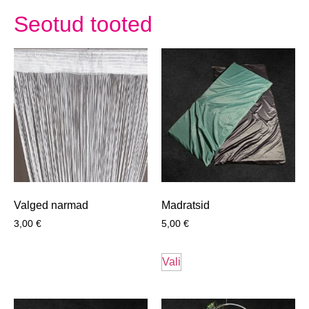
Seotud tooted
Valged narmad
Madratsid
3,00
€
5,00
€
Vali