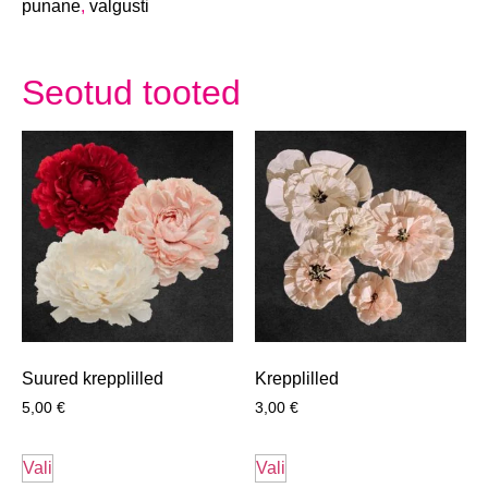
punane
,
valgusti
Seotud tooted
Suured krepplilled
Krepplilled
5,00
€
3,00
€
Vali
Vali