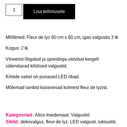
Lisa tellimusele
Mõõtmed: Fleur de lyz 60 cm x 60 cm, igas valgustis 3 tk
Kogus: 2 tk
Vineerist lõigatud ja spreidega värvitud kergelt
sätendavad kihilised valgustid.
Kihtide vahel on punased LED ribad.
Mõlemad lambid koosnevad kolmest fleur de lyzist.
Kategooriad:
Alice Imedemaal
,
Valgustid
Sildid:
dekovalgus
,
fleur de lyz
,
LED valgusti
,
luksuslik
,