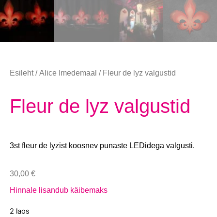
Esileht
/
Alice Imedemaal
/ Fleur de lyz valgustid
Fleur de lyz valgustid
3st fleur de lyzist koosnev punaste LEDidega valgusti.
30,00
€
Hinnale lisandub käibemaks
2 laos