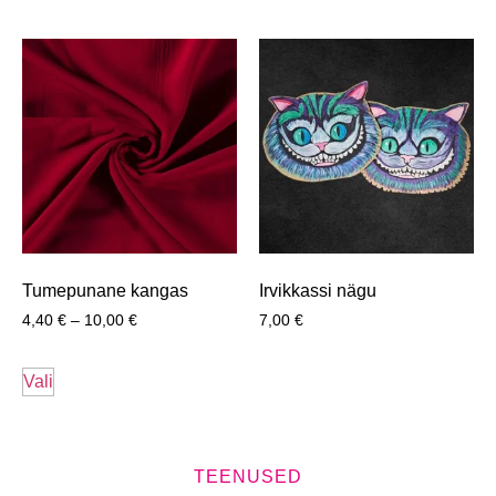
Tumepunane kangas
Irvikkassi nägu
4,40
€
–
10,00
€
7,00
€
Vali
TEENUSED