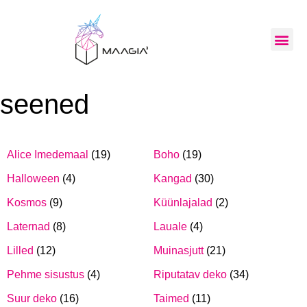
seened
Alice Imedemaal
(19)
Boho
(19)
Halloween
(4)
Kangad
(30)
Kosmos
(9)
Küünlajalad
(2)
Laternad
(8)
Lauale
(4)
Lilled
(12)
Muinasjutt
(21)
Pehme sisustus
(4)
Riputatav deko
(34)
Suur deko
(16)
Taimed
(11)