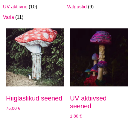
UV aktiivne
(10)
Valgustid
(9)
Varia
(11)
Hiiglaslikud seened
UV aktiivsed
seened
75,00
€
1,80
€